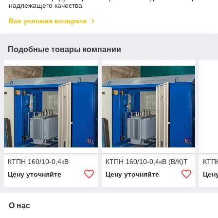
надлежащего качества
Все условия возврата
Подобные товары компании
КТПН 160/10-0,4кВ
КТПН 160/10-0,4кВ (В/К)Т
КТПН
Цену уточняйте
Цену уточняйте
Цен
О нас