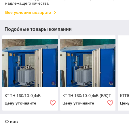
надлежащего качества
Все условия возврата
Подобные товары компании
КТПН 160/10-0,4кВ
КТПН 160/10-0,4кВ (В/К)Т
КТПН
Цену уточняйте
Цену уточняйте
Цен
О нас