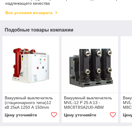
надлежащего качества
Все условия возврата
Подобные товары компании
Вакуумный выключатель
Вакуумный выключатель
Вак
(стационарного типа)12
MVL-12 P 25 A 13 -
MVL-
кВ 25кА 1250 А 150mm
M8C8T8SA2U0-ABW
M8C
EXPS, 12 кВ, 1250 А
EXPS
Цену уточняйте
Цену уточняйте
Цен