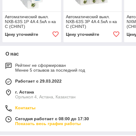
Автоматический выкл.
Автоматический выкл.
Авто
NXB-63S 1P 4A 4.5кА х-ка
NXB-63S 3P 4A 4.5кА х-ка
NXM-
С (CHINT)
С (CHINT)
(CHI
Цену уточняйте
Цену уточняйте
Цен
О нас
Рейтинг не сформирован
Менее 5 отзывов за последний год
Работает с 29.03.2022
г. Астана
Орлыкол 4, Астана, Казахстан
Контакты
Сегодня работает с 08:00 до 17:30
Показать весь график работы