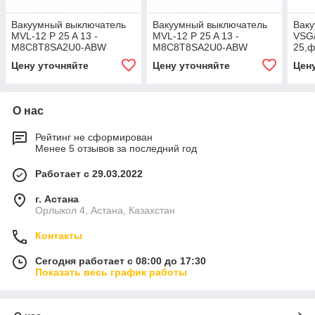
Вакуумный выключатель
Вакуумный выключатель
Вак
MVL-12 P 25 A 13 -
MVL-12 P 25 A 13 -
VSG/
M8C8T8SA2U0-ABW
M8C8T8SA2U0-ABW
25,ф
EXPS, 12 кВ, 1250 А
EXPS, 12 кВ, 1250 А
изо
Цену уточняйте
Цену уточняйте
Цен
трубк
О нас
Рейтинг не сформирован
Менее 5 отзывов за последний год
Работает с 29.03.2022
г. Астана
Орлыкол 4, Астана, Казахстан
Контакты
Сегодня работает с 08:00 до 17:30
Показать весь график работы