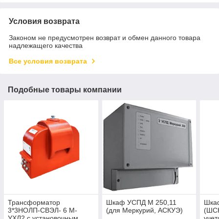
Условия возврата
Законом не предусмотрен возврат и обмен данного товара
надлежащего качества
Все условия возврата
Подобные товары компании
Трансформатор
Шкаф УСПД М 250,11
Шка
3*3НОЛП-СВЭЛ- 6 М-
(для Меркурий, АСКУЭ)
(ШСН
УХЛ2 с установочным
учет