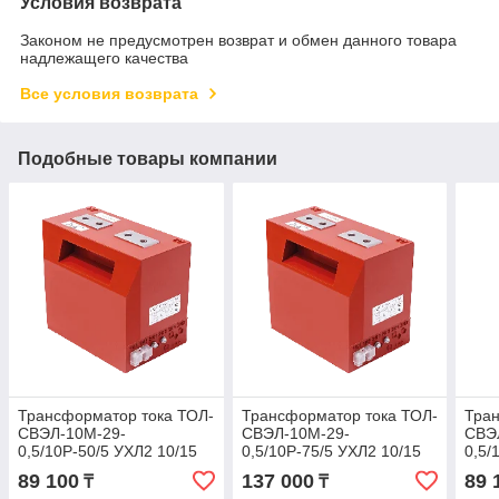
Условия возврата
Законом не предусмотрен возврат и обмен данного товара
надлежащего качества
Все условия возврата
Подобные товары компании
Трансформатор тока ТОЛ-
Трансформатор тока ТОЛ-
Тран
СВЭЛ-10М-29-
СВЭЛ-10М-29-
СВЭ
0,5/10Р-50/5 УХЛ2 10/15
0,5/10Р-75/5 УХЛ2 10/15
0,5/
ВА
ВА
ВА
89 100
137 000
89 
₸
₸