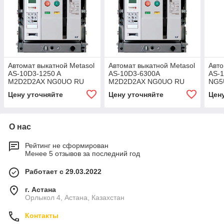
Автомат выкатной Metasol
Автомат выкатной Metasol
Авто
AS-10D3-1250 A
AS-10D3-6300A
AS-
M2D2D2AX NG0UO RU
M2D2D2AX NG0UO RU
NG5
Цену уточняйте
Цену уточняйте
Цен
О нас
Рейтинг не сформирован
Менее 5 отзывов за последний год
Работает с 29.03.2022
г. Астана
Орлыкол 4, Астана, Казахстан
Контакты