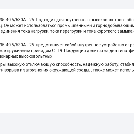
5-40.5/630A - 25 Подходит для внутреннего высоковольтного об
Гц. Он может использоваться промышленными и горнодобывающи
динения тока нагрузки, тока перегрузки и тока короткого замыкан
5-40.5/630A - 25 представляет собой внутреннее устройство с 
ное пружинным приводом CT19. Продукция делится на два типа: фи
ционарных высоковольтных
тры, высокую отключающую способность, надежную работу, стабил
сти взрыва и загрязнения окружающей среды. , также может испол