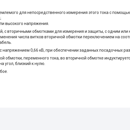
иемлемого для непосредственного измерения этого тока с помощь
;
пи высокого напряжения.
, с вторичными обмотками для измерения и защиты, с одним или
менения числа витков вторичной обмотки переключением на соо
абель.
 напря­жением 0,66 кВ, при обеспечении заданных посадочных ра
й обмотки, переменного тока, во вторичной обмотке индуктирует
а угол, близкий к нулю.
бое.