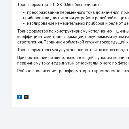
Трансформатор ТШ-ЭК-0,66 обеспечивает:
преобразование переменного тока до значения, пр
приборов или для питания устройств релейной защиты
изолирование измерительных приборов и реле от це
Трансформатор по конструктивному исполнению – шинный
коэффициентами трансформации, получаемыми путем из
ответвления. Первичной обмоткой служит токоведущий к
Трансформаторы могут устанавливаться на шинах ввода с
При протекании по шине, выполняющей функцию первично
первичному току и сдвинутый относительно него по фазе н
Рабочее положение трансформатора в пространстве - лю