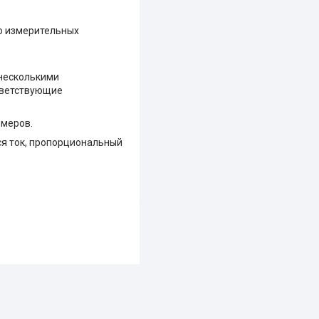
ю измерительных
 несколькими
тветствующие
змеров.
ся ток, пропорциональный